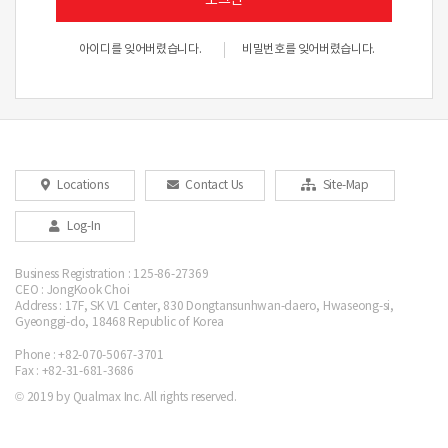
아이디를 잊어버렸습니다.
비밀번호를 잊어버렸습니다.
Locations
Contact Us
Site-Map
Log-In
Business Registration : 125-86-27369
CEO : JongKook Choi
Address : 17F, SK V1 Center, 830 Dongtansunhwan-daero, Hwaseong-si,
Gyeonggi-do, 18468 Republic of Korea
Phone : +82-070-5067-3701
Fax : +82-31-681-3686
© 2019 by Qualmax Inc. All rights reserved.